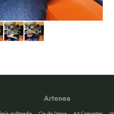
Artenea
ería multimedia
Cia de Dansa
Art Comunitari
Vo