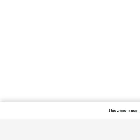
Contacte:
C/ Manigua núm. 25-35. Barcelona 08027
Facebook
/
@associacióartenea
/
a.
This website uses 