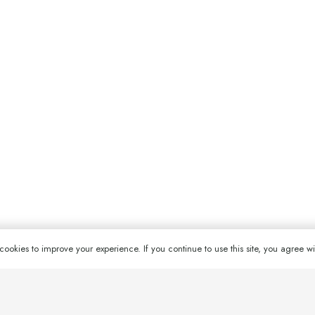
artenea@gmail.com
Pàgin
© 2009 Associació Arteterapia Artenea – G6504897
cookies to improve your experience. If you continue to use this site, you agree wit