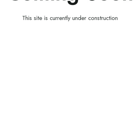
This site is currently under construction
Artenea
ería multimedia
Cia de Dansa
Art Comunitari
Vo